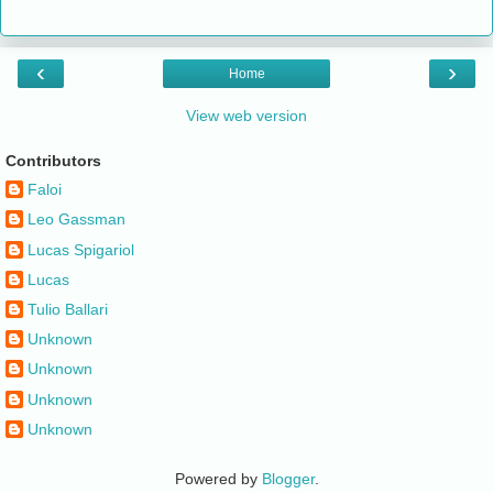
‹
›
Home
View web version
Contributors
Faloi
Leo Gassman
Lucas Spigariol
Lucas
Tulio Ballari
Unknown
Unknown
Unknown
Unknown
Powered by
Blogger
.